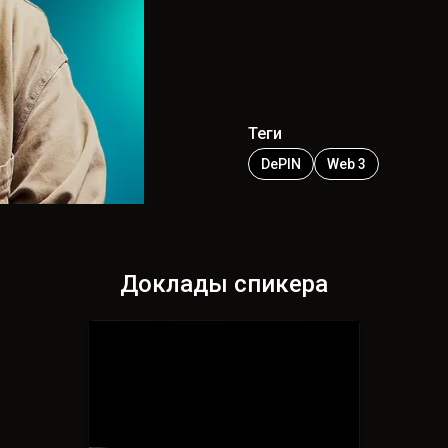
Теги
DePIN
Web 3
Доклады спикера