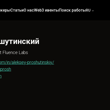
икеры
Статьи
О нас
Web3 ивенты
Поиск работы
RU
шутинский
t Fluence Labs
om/in/aleksey-proshutinskiy/
tprosh
h