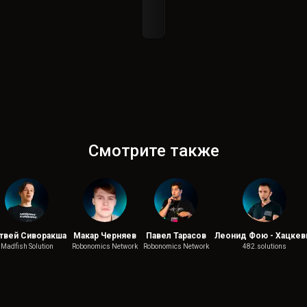
Смотрите также
твей Сиворакша
Макар Черняев
Павел Тарасов
Леонид Фою - Хацкев
Madfish Solution
Robonomics Network
Robonomics Network
482.solutions