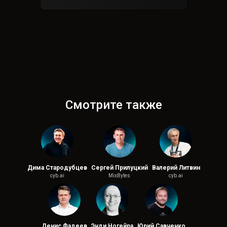
0
Смотрите также
Дима Стародубцев
Сергей Прилуцкий
Валерий Литвин
cyb.ai
MixBytes
cyb.ai
Денис Фадеев
Энди Ногейра
Юрий Савченко